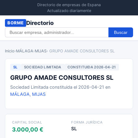
Directorio de empresas de Espana
Actualizado diariamente
Directorio
BORME
Buscar
Inicio
›
MÁLAGA
›
MIJAS
› GRUPO AMADE CONSULTORES SL
SL
SOCIEDAD LIMITADA
CONSTITUIDA 2026-04-21
GRUPO AMADE CONSULTORES SL
Sociedad Limitada constituida el 2026-04-21 en
MÁLAGA
,
MIJAS
CAPITAL SOCIAL
FORMA JURÍDICA
SL
3.000,00 €