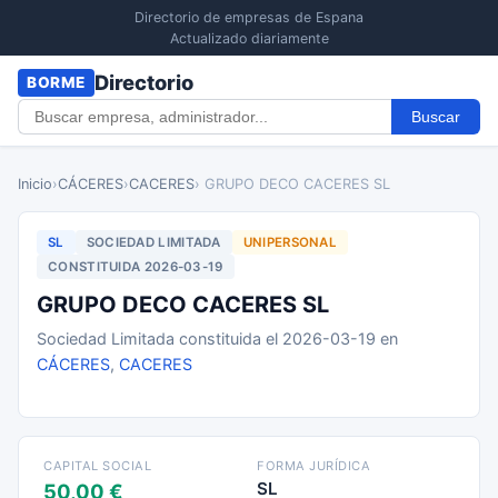
Directorio de empresas de Espana
Actualizado diariamente
Directorio
BORME
Buscar
Inicio
›
CÁCERES
›
CACERES
› GRUPO DECO CACERES SL
SL
SOCIEDAD LIMITADA
UNIPERSONAL
CONSTITUIDA 2026-03-19
GRUPO DECO CACERES SL
Sociedad Limitada constituida el 2026-03-19 en
CÁCERES
,
CACERES
CAPITAL SOCIAL
FORMA JURÍDICA
SL
50,00 €