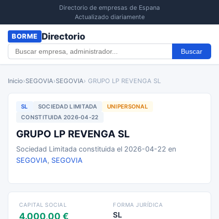
Directorio de empresas de Espana
Actualizado diariamente
Directorio
BORME
Buscar
Inicio
›
SEGOVIA
›
SEGOVIA
› GRUPO LP REVENGA SL
SL
SOCIEDAD LIMITADA
UNIPERSONAL
CONSTITUIDA 2026-04-22
GRUPO LP REVENGA SL
Sociedad Limitada constituida el 2026-04-22 en
SEGOVIA
,
SEGOVIA
CAPITAL SOCIAL
FORMA JURÍDICA
SL
4.000,00 €