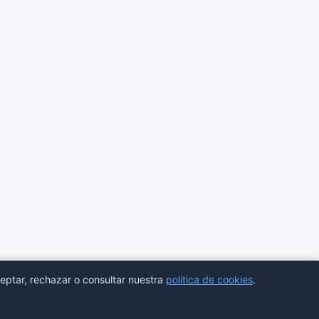
eptar, rechazar o consultar nuestra
politica de cookies
.
ores
Estadisticas
Aviso legal
Privacidad
Cookies
Sitemap