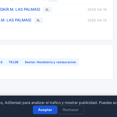
DA(R.M. LAS PALMAS)
2026-04-16
SL
.M. LAS PALMAS)
2026-04-15
SL
AS
TELDE
Sector: Hosteleria y restauracion
s, AdSense) para analizar el trafico y mostrar publicidad. Puedes ac
tro Mercantil
Provincias
Sect
Aceptar
Rechazar