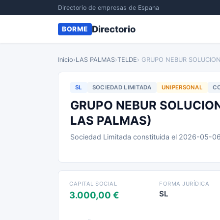
Directorio de empresas de Espana
Directorio
BORME
Inicio
›
LAS PALMAS
›
TELDE
› GRUPO NEBUR SOLUCION
SL
SOCIEDAD LIMITADA
UNIPERSONAL
CO
GRUPO NEBUR SOLUCIONE
LAS PALMAS)
Sociedad Limitada constituida el 2026-05-0
CAPITAL SOCIAL
FORMA JURÍDICA
SL
3.000,00 €