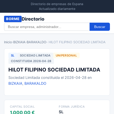
Directorio de empresas de Espana
Actualizado diariamente
Directorio
BORME
Buscar
Inicio
›
BIZKAIA
›
BARAKALDO
› HILOT FILIPINO SOCIEDAD LIMITADA
SL
SOCIEDAD LIMITADA
UNIPERSONAL
CONSTITUIDA 2026-04-28
HILOT FILIPINO SOCIEDAD LIMITADA
Sociedad Limitada constituida el 2026-04-28 en
BIZKAIA
,
BARAKALDO
CAPITAL SOCIAL
FORMA JURÍDICA
SL
1.000,00 €