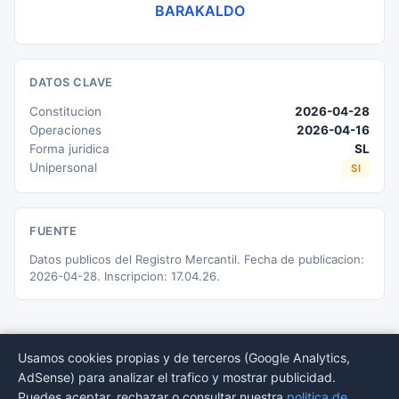
BARAKALDO
DATOS CLAVE
Constitucion
2026-04-28
Operaciones
2026-04-16
Forma juridica
SL
Unipersonal
SI
FUENTE
Datos publicos del Registro Mercantil. Fecha de publicacion:
2026-04-28. Inscripcion: 17.04.26.
Usamos cookies propias y de terceros (Google Analytics,
AdSense) para analizar el trafico y mostrar publicidad.
© 2026 BORMEDirectorio — Datos publicos del Registro Mercantil
Puedes aceptar, rechazar o consultar nuestra
politica de