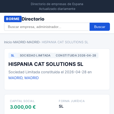
Directorio de empresas de Espana
Actualizado diariamente
Directorio
BORME
Buscar
Inicio
›
MADRID
›
MADRID
› HISPANIA CAT SOLUTIONS SL
SL
SOCIEDAD LIMITADA
CONSTITUIDA 2026-04-28
HISPANIA CAT SOLUTIONS SL
Sociedad Limitada constituida el 2026-04-28 en
MADRID
,
MADRID
CAPITAL SOCIAL
FORMA JURÍDICA
SL
3.000,00 €