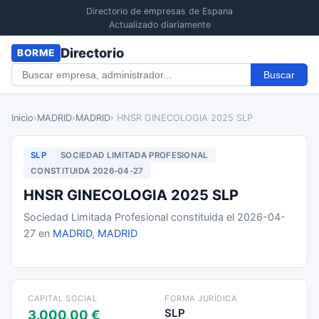
Directorio de empresas de Espana
Actualizado diariamente
Directorio
BORME
Buscar
Inicio
›
MADRID
›
MADRID
› HNSR GINECOLOGIA 2025 SLP
SLP
SOCIEDAD LIMITADA PROFESIONAL
CONSTITUIDA 2026-04-27
HNSR GINECOLOGIA 2025 SLP
Sociedad Limitada Profesional constituida el 2026-04-
27 en
MADRID
,
MADRID
CAPITAL SOCIAL
FORMA JURÍDICA
SLP
3.000,00 €