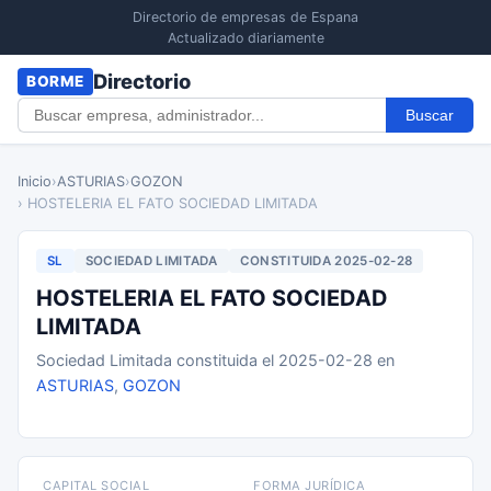
Directorio de empresas de Espana
Actualizado diariamente
Directorio
BORME
Buscar
Inicio
›
ASTURIAS
›
GOZON
› HOSTELERIA EL FATO SOCIEDAD LIMITADA
SL
SOCIEDAD LIMITADA
CONSTITUIDA 2025-02-28
HOSTELERIA EL FATO SOCIEDAD
LIMITADA
Sociedad Limitada constituida el 2025-02-28 en
ASTURIAS
,
GOZON
CAPITAL SOCIAL
FORMA JURÍDICA