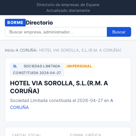
Directorio de empresas de Espana
Actualizado diariamente
Directorio
BORME
Buscar
Inicio
›
A CORUÑA
› HOTEL VIA SOROLLA, S.L.(R.M. A CORUÑA)
SL
SOCIEDAD LIMITADA
UNIPERSONAL
CONSTITUIDA 2026-04-27
HOTEL VIA SOROLLA, S.L.(R.M. A
CORUÑA)
Sociedad Limitada constituida el 2026-04-27 en
A
CORUÑA
CAPITAL SOCIAL
FORMA JURÍDICA