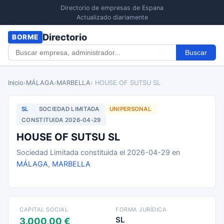
Directorio de empresas de Espana
Actualizado diariamente
Directorio
BORME
Buscar
Inicio
›
MÁLAGA
›
MARBELLA
› HOUSE OF SUTSU SL
SL
SOCIEDAD LIMITADA
UNIPERSONAL
CONSTITUIDA 2026-04-29
HOUSE OF SUTSU SL
Sociedad Limitada constituida el 2026-04-29 en
MÁLAGA
,
MARBELLA
CAPITAL SOCIAL
FORMA JURÍDICA
SL
3.000,00 €