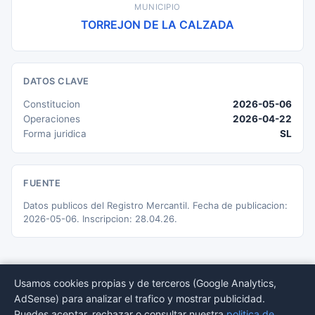
MUNICIPIO
TORREJON DE LA CALZADA
DATOS CLAVE
Constitucion
2026-05-06
Operaciones
2026-04-22
Forma juridica
SL
FUENTE
Datos publicos del Registro Mercantil. Fecha de publicacion:
2026-05-06. Inscripcion: 28.04.26.
Usamos cookies propias y de terceros (Google Analytics,
AdSense) para analizar el trafico y mostrar publicidad.
© 2026 BORMEDirectorio — Datos publicos del Registro Mercantil
Puedes aceptar, rechazar o consultar nuestra
politica de