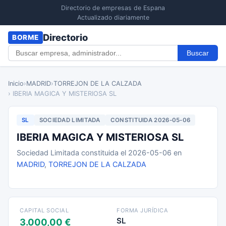
Directorio de empresas de Espana
Actualizado diariamente
Directorio
BORME
Buscar
Inicio
›
MADRID
›
TORREJON DE LA CALZADA
› IBERIA MAGICA Y MISTERIOSA SL
SL
SOCIEDAD LIMITADA
CONSTITUIDA 2026-05-06
IBERIA MAGICA Y MISTERIOSA SL
Sociedad Limitada constituida el 2026-05-06 en
MADRID
,
TORREJON DE LA CALZADA
CAPITAL SOCIAL
FORMA JURÍDICA
SL
3.000,00 €