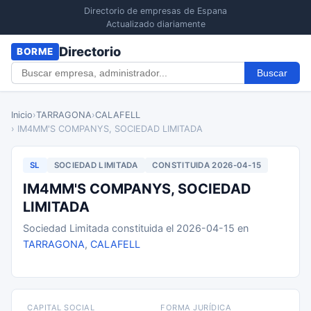
Directorio de empresas de Espana
Actualizado diariamente
Directorio
BORME
Buscar
Inicio
›
TARRAGONA
›
CALAFELL
› IM4MM'S COMPANYS, SOCIEDAD LIMITADA
SL
SOCIEDAD LIMITADA
CONSTITUIDA 2026-04-15
IM4MM'S COMPANYS, SOCIEDAD
LIMITADA
Sociedad Limitada constituida el 2026-04-15 en
TARRAGONA
,
CALAFELL
CAPITAL SOCIAL
FORMA JURÍDICA