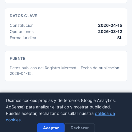
DATOS CLAVE
Constitucion
2026-04-15
Operaciones
2026-03-12
Forma juridica
SL
FUENTE
Datos publicos del Registro Mercantil. Fecha de publicacion:
2026-04-15.
Usamos cookies propias y de terceros (Google Analytics,
AdSense) para analizar el trafico y mostrar publicidad.
© 2026 BORMEDirectorio — Datos publicos del Registro Mercantil
Puedes aceptar, rechazar o consultar nuestra
politica de
Provincias
Sectores
Estadisticas
Aviso
Privacidad
Cookies
Sitemap
cookies
.
legal
Aceptar
Rechazar