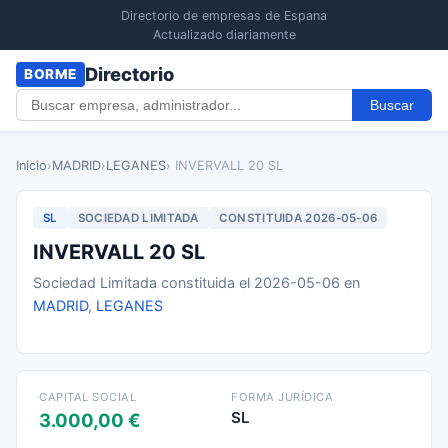
Directorio de empresas de Espana
Actualizado diariamente
Directorio
BORME
Buscar
Inicio
›
MADRID
›
LEGANES
› INVERVALL 20 SL
SL
SOCIEDAD LIMITADA
CONSTITUIDA 2026-05-06
INVERVALL 20 SL
Sociedad Limitada constituida el 2026-05-06 en
MADRID
,
LEGANES
CAPITAL SOCIAL
FORMA JURÍDICA
SL
3.000,00 €