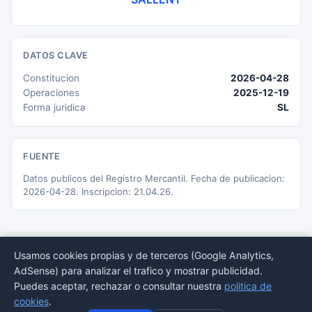
DATOS CLAVE
Constitucion
2026-04-28
Operaciones
2025-12-19
Forma juridica
SL
FUENTE
Datos publicos del Registro Mercantil. Fecha de publicacion:
2026-04-28. Inscripcion: 21.04.26.
Usamos cookies propias y de terceros (Google Analytics,
AdSense) para analizar el trafico y mostrar publicidad.
© 2026 BORMEDirectorio — Datos publicos del Registro Mercantil
Puedes aceptar, rechazar o consultar nuestra
politica de
Provincias
Sectores
Estadisticas
Aviso
Privacidad
Cookies
Sitemap
cookies
.