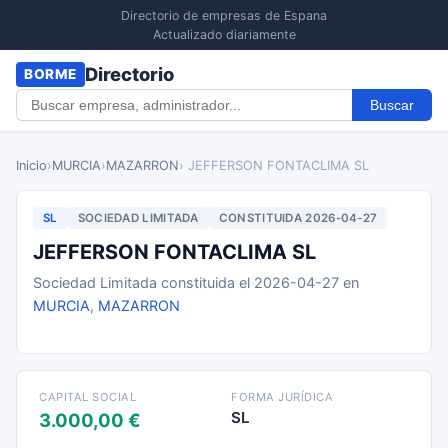
Directorio de empresas de Espana
Actualizado diariamente
Directorio
BORME
Buscar
Inicio
›
MURCIA
›
MAZARRON
› JEFFERSON FONTACLIMA SL
SL
SOCIEDAD LIMITADA
CONSTITUIDA 2026-04-27
JEFFERSON FONTACLIMA SL
Sociedad Limitada constituida el 2026-04-27 en
MURCIA
,
MAZARRON
CAPITAL SOCIAL
FORMA JURÍDICA
SL
3.000,00 €