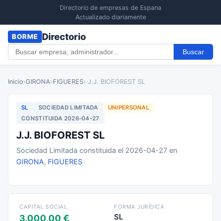
Directorio de empresas de Espana
Actualizado diariamente
Directorio
BORME
Buscar
Inicio
›
GIRONA
›
FIGUERES
› J.J. BIOFOREST SL
SL
SOCIEDAD LIMITADA
UNIPERSONAL
CONSTITUIDA 2026-04-27
J.J. BIOFOREST SL
Sociedad Limitada constituida el 2026-04-27 en
GIRONA
,
FIGUERES
CAPITAL SOCIAL
FORMA JURÍDICA
SL
3.000,00 €