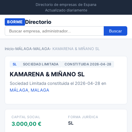
Directorio de empresas de Espana
Actualizado diariamente
Directorio
BORME
Buscar
Inicio
›
MÁLAGA
›
MALAGA
› KAMARENA & MIÑANO SL
SL
SOCIEDAD LIMITADA
CONSTITUIDA 2026-04-28
KAMARENA & MIÑANO SL
Sociedad Limitada constituida el 2026-04-28 en
MÁLAGA
,
MALAGA
CAPITAL SOCIAL
FORMA JURÍDICA
SL
3.000,00 €