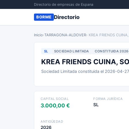
Directorio de empresas de Espana
Directorio
BORME
Inicio
›
TARRAGONA
›
ALDOVER
› KREA FRIENDS CUINA
SL
SOCIEDAD LIMITADA
CONSTITUIDA 2026
KREA FRIENDS CUINA, S
Sociedad Limitada constituida el 2026-04-2
CAPITAL SOCIAL
FORMA JURÍDICA
SL
3.000,00 €
ANTIGÜEDAD
2026