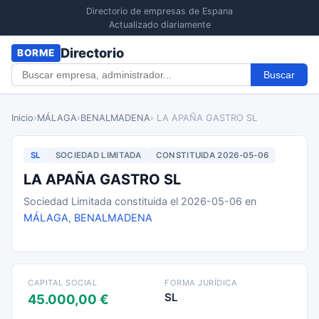
Directorio de empresas de Espana
Actualizado diariamente
Directorio
BORME
Buscar
Inicio
›
MÁLAGA
›
BENALMADENA
› LA APAÑA GASTRO SL
SL
SOCIEDAD LIMITADA
CONSTITUIDA 2026-05-06
LA APAÑA GASTRO SL
Sociedad Limitada constituida el 2026-05-06 en
MÁLAGA
,
BENALMADENA
CAPITAL SOCIAL
FORMA JURÍDICA
SL
45.000,00 €