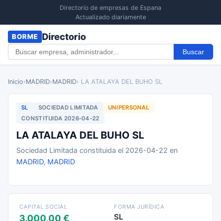
Directorio de empresas de Espana
Actualizado diariamente
Directorio
BORME
Buscar
Inicio
›
MADRID
›
MADRID
› LA ATALAYA DEL BUHO SL
SL
SOCIEDAD LIMITADA
UNIPERSONAL
CONSTITUIDA 2026-04-22
LA ATALAYA DEL BUHO SL
Sociedad Limitada constituida el 2026-04-22 en
MADRID
,
MADRID
CAPITAL SOCIAL
FORMA JURÍDICA
SL
3.000,00 €