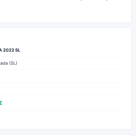
A 2022 SL
tada (SL)
€