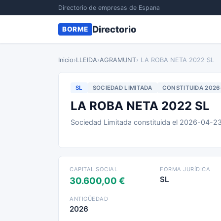
Directorio de empresas de Espana
Directorio
BORME
Inicio
›
LLEIDA
›
AGRAMUNT
› LA ROBA NETA 2022 SL
SL
SOCIEDAD LIMITADA
CONSTITUIDA 2026
LA ROBA NETA 2022 SL
Sociedad Limitada constituida el 2026-04-2
CAPITAL SOCIAL
FORMA JURÍDICA
SL
30.600,00 €
ANTIGÜEDAD
2026