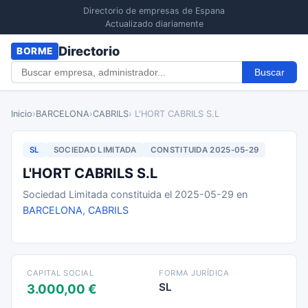
Directorio de empresas de Espana
Actualizado diariamente
Directorio
BORME
Buscar
Inicio
›
BARCELONA
›
CABRILS
› L'HORT CABRILS S.L
SL
SOCIEDAD LIMITADA
CONSTITUIDA 2025-05-29
L'HORT CABRILS S.L
Sociedad Limitada constituida el 2025-05-29 en
BARCELONA
,
CABRILS
CAPITAL SOCIAL
FORMA JURÍDICA
SL
3.000,00 €