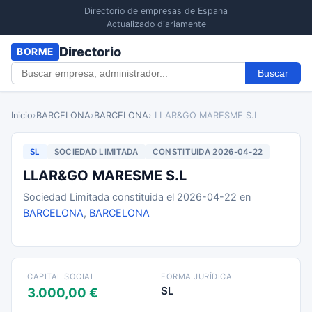
Directorio de empresas de Espana
Actualizado diariamente
Directorio
BORME
Buscar
Inicio
›
BARCELONA
›
BARCELONA
› LLAR&GO MARESME S.L
SL
SOCIEDAD LIMITADA
CONSTITUIDA 2026-04-22
LLAR&GO MARESME S.L
Sociedad Limitada constituida el 2026-04-22 en
BARCELONA
,
BARCELONA
CAPITAL SOCIAL
FORMA JURÍDICA
SL
3.000,00 €