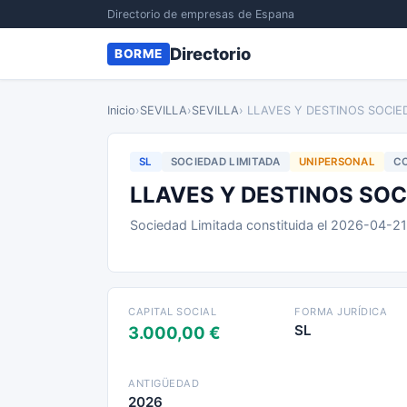
Directorio de empresas de Espana
Directorio
BORME
Inicio
›
SEVILLA
›
SEVILLA
› LLAVES Y DESTINOS SOCIE
SL
SOCIEDAD LIMITADA
UNIPERSONAL
CO
LLAVES Y DESTINOS SOC
Sociedad Limitada constituida el 2026-04-2
CAPITAL SOCIAL
FORMA JURÍDICA
SL
3.000,00 €
ANTIGÜEDAD
2026