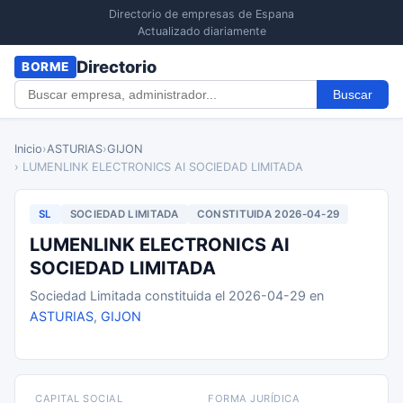
Directorio de empresas de Espana
Actualizado diariamente
Directorio
BORME
Buscar
Inicio
›
ASTURIAS
›
GIJON
› LUMENLINK ELECTRONICS AI SOCIEDAD LIMITADA
SL
SOCIEDAD LIMITADA
CONSTITUIDA 2026-04-29
LUMENLINK ELECTRONICS AI
SOCIEDAD LIMITADA
Sociedad Limitada constituida el 2026-04-29 en
ASTURIAS
,
GIJON
CAPITAL SOCIAL
FORMA JURÍDICA