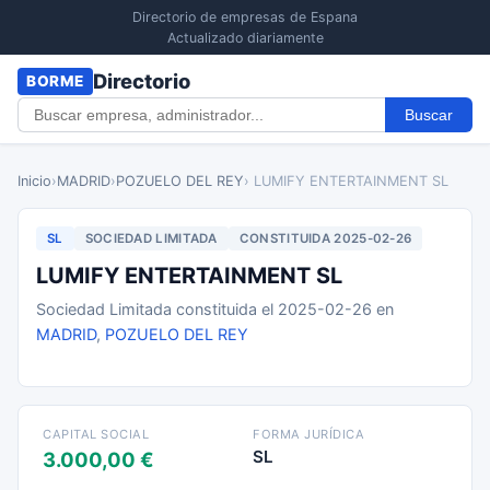
Directorio de empresas de Espana
Actualizado diariamente
Directorio
BORME
Buscar
Inicio
›
MADRID
›
POZUELO DEL REY
› LUMIFY ENTERTAINMENT SL
SL
SOCIEDAD LIMITADA
CONSTITUIDA 2025-02-26
LUMIFY ENTERTAINMENT SL
Sociedad Limitada constituida el 2025-02-26 en
MADRID
,
POZUELO DEL REY
CAPITAL SOCIAL
FORMA JURÍDICA
SL
3.000,00 €