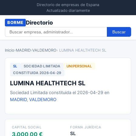
Directorio de empresas de Espana
Actualizado diariamente
Directorio
BORME
Buscar
Inicio
›
MADRID
›
VALDEMORO
› LUMINA HEALTHTECH SL
SL
SOCIEDAD LIMITADA
UNIPERSONAL
CONSTITUIDA 2026-04-29
LUMINA HEALTHTECH SL
Sociedad Limitada constituida el 2026-04-29 en
MADRID
,
VALDEMORO
CAPITAL SOCIAL
FORMA JURÍDICA
SL
3.000,00 €