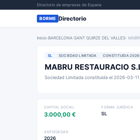
Directorio de empresas de Espana
Directorio
BORME
Inicio
›
BARCELONA
›
SANT QUIRZE DEL VALLES
› MABR
SL
SOCIEDAD LIMITADA
CONSTITUIDA 2026
MABRU RESTAURACIO S.
Sociedad Limitada constituida el 2026-03-1
CAPITAL SOCIAL
FORMA JURÍDICA
SL
3.000,00 €
ANTIGÜEDAD
2026