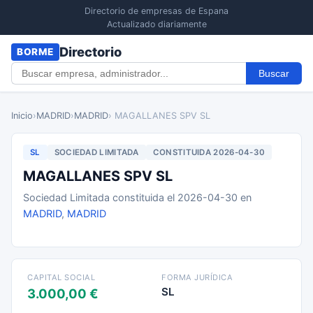
Directorio de empresas de Espana
Actualizado diariamente
Directorio
BORME
Buscar
Inicio
›
MADRID
›
MADRID
› MAGALLANES SPV SL
SL
SOCIEDAD LIMITADA
CONSTITUIDA 2026-04-30
MAGALLANES SPV SL
Sociedad Limitada constituida el 2026-04-30 en
MADRID
,
MADRID
CAPITAL SOCIAL
FORMA JURÍDICA
SL
3.000,00 €