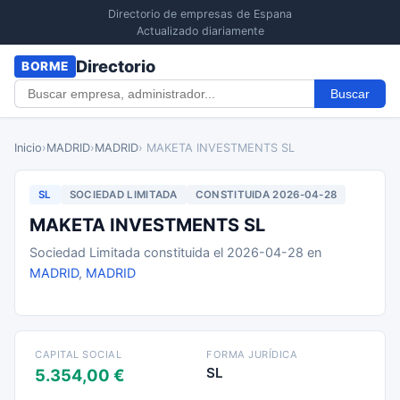
Directorio de empresas de Espana
Actualizado diariamente
Directorio
BORME
Buscar
Inicio
›
MADRID
›
MADRID
› MAKETA INVESTMENTS SL
SL
SOCIEDAD LIMITADA
CONSTITUIDA 2026-04-28
MAKETA INVESTMENTS SL
Sociedad Limitada constituida el 2026-04-28 en
MADRID
,
MADRID
CAPITAL SOCIAL
FORMA JURÍDICA
SL
5.354,00 €