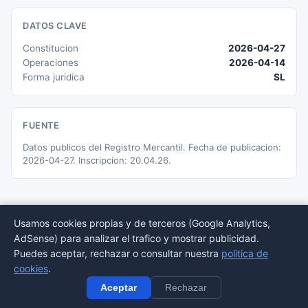
DATOS CLAVE
Constitucion
2026-04-27
Operaciones
2026-04-14
Forma juridica
SL
FUENTE
Datos publicos del Registro Mercantil. Fecha de publicacion:
2026-04-27. Inscripcion: 20.04.26.
Usamos cookies propias y de terceros (Google Analytics,
AdSense) para analizar el trafico y mostrar publicidad.
© 2026 BORMEDirectorio — Datos publicos del Registro Mercantil
Puedes aceptar, rechazar o consultar nuestra
politica de
Provincias
Sectores
Estadisticas
Aviso
Privacidad
Cookies
Sitemap
cookies
.
legal
Aceptar
Rechazar