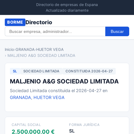
Directorio de empresas de Espana
Actualizado diariamente
Directorio
BORME
Buscar
Inicio
›
GRANADA
›
HUETOR VEGA
› MALJENIO A&G SOCIEDAD LIMITADA
SL
SOCIEDAD LIMITADA
CONSTITUIDA 2026-04-27
MALJENIO A&G SOCIEDAD LIMITADA
Sociedad Limitada constituida el 2026-04-27 en
GRANADA
,
HUETOR VEGA
CAPITAL SOCIAL
FORMA JURÍDICA
SL
2.500.000,00 €