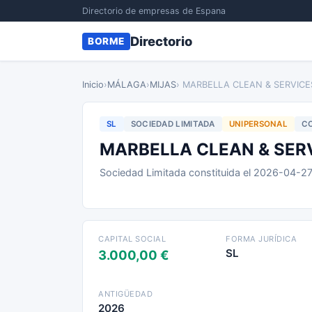
Directorio de empresas de Espana
Directorio
BORME
Inicio
›
MÁLAGA
›
MIJAS
› MARBELLA CLEAN & SERVICE
SL
SOCIEDAD LIMITADA
UNIPERSONAL
CO
MARBELLA CLEAN & SER
Sociedad Limitada constituida el 2026-04-2
CAPITAL SOCIAL
FORMA JURÍDICA
SL
3.000,00 €
ANTIGÜEDAD
2026