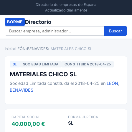
Directorio de empresas de Espana
Actualizado diariamente
Directorio
BORME
Buscar
Inicio
›
LEÓN
›
BENAVIDES
› MATERIALES CHICO SL
SL
SOCIEDAD LIMITADA
CONSTITUIDA 2018-04-25
MATERIALES CHICO SL
Sociedad Limitada constituida el 2018-04-25 en
LEÓN
,
BENAVIDES
CAPITAL SOCIAL
FORMA JURÍDICA
SL
40.000,00 €