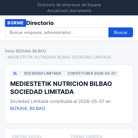
Directorio de empresas de Espana
Actualizado diariamente
Directorio
BORME
Buscar
Inicio
›
BIZKAIA
›
BILBAO
› MEDIESTETIK NUTRICION BILBAO SOCIEDAD LIMITADA
SL
SOCIEDAD LIMITADA
CONSTITUIDA 2026-05-07
MEDIESTETIK NUTRICION BILBAO
SOCIEDAD LIMITADA
Sociedad Limitada constituida el 2026-05-07 en
BIZKAIA
,
BILBAO
CAPITAL SOCIAL
FORMA JURÍDICA