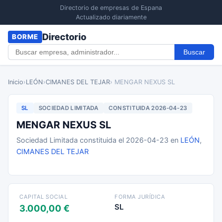
Directorio de empresas de Espana
Actualizado diariamente
Directorio
BORME
Buscar
Inicio
›
LEÓN
›
CIMANES DEL TEJAR
› MENGAR NEXUS SL
SL
SOCIEDAD LIMITADA
CONSTITUIDA 2026-04-23
MENGAR NEXUS SL
Sociedad Limitada constituida el 2026-04-23 en
LEÓN
,
CIMANES DEL TEJAR
CAPITAL SOCIAL
FORMA JURÍDICA
SL
3.000,00 €