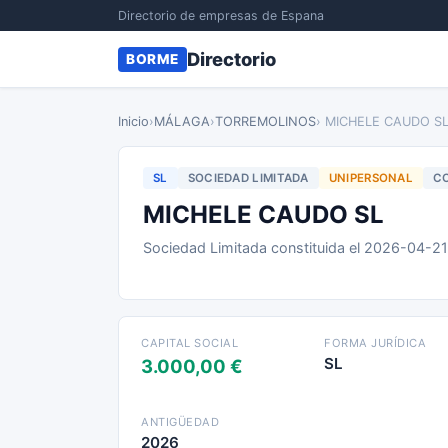
Directorio de empresas de Espana
Directorio
BORME
Inicio
›
MÁLAGA
›
TORREMOLINOS
› MICHELE CAUDO S
SL
SOCIEDAD LIMITADA
UNIPERSONAL
CO
MICHELE CAUDO SL
Sociedad Limitada constituida el 2026-04-2
CAPITAL SOCIAL
FORMA JURÍDICA
SL
3.000,00 €
ANTIGÜEDAD
2026