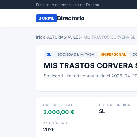
Directorio de empresas de Espana
Directorio
BORME
Inicio
›
ASTURIAS
›
AVILES
› MIS TRASTOS CORVERA SL
SL
SOCIEDAD LIMITADA
UNIPERSONAL
CO
MIS TRASTOS CORVERA 
Sociedad Limitada constituida el 2026-04-2
CAPITAL SOCIAL
FORMA JURÍDICA
SL
3.000,00 €
ANTIGÜEDAD
2026