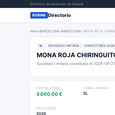
Directorio de empresas de Espana
Directorio
BORME
Inicio
›
BARCELONA
›
BARCELONA
› MONA ROJA CHIRIN
SL
SOCIEDAD LIMITADA
CONSTITUIDA 2026
MONA ROJA CHIRINGUITO
Sociedad Limitada constituida el 2026-04-2
CAPITAL SOCIAL
FORMA JURÍDICA
SL
3.000,00 €
ANTIGÜEDAD
2026