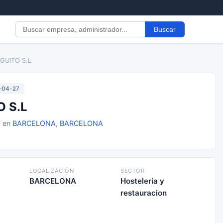
Buscar
GUITO S.L
-04-27
 S.L
7 en
BARCELONA
,
BARCELONA
LOCALIZACIÓN
SECTOR
BARCELONA
Hosteleria y
restauracion