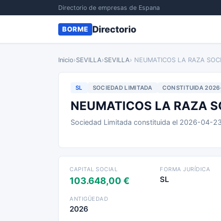
Directorio de empresas de Espana
Directorio
BORME
Inicio
›
SEVILLA
›
SEVILLA
› NEUMATICOS LA RAZA SOC
SL
SOCIEDAD LIMITADA
CONSTITUIDA 2026
NEUMATICOS LA RAZA S
Sociedad Limitada constituida el 2026-04-2
CAPITAL SOCIAL
FORMA JURÍDICA
SL
103.648,00 €
ANTIGÜEDAD
2026