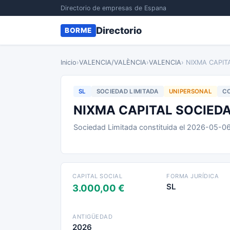
Directorio de empresas de Espana
Directorio
BORME
Inicio
›
VALENCIA/VALÈNCIA
›
VALENCIA
› NIXMA CAPIT
SL
SOCIEDAD LIMITADA
UNIPERSONAL
CO
NIXMA CAPITAL SOCIEDA
Sociedad Limitada constituida el 2026-05-0
CAPITAL SOCIAL
FORMA JURÍDICA
SL
3.000,00 €
ANTIGÜEDAD
2026