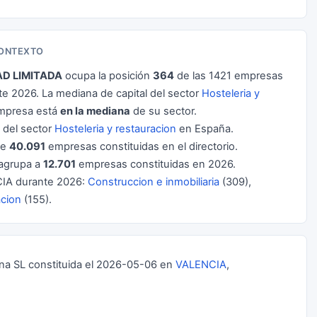
CONTEXTO
AD LIMITADA
ocupa la posición
364
de las 1421 empresas
 2026. La mediana de capital del sector
Hosteleria y
empresa está
en la mediana
de su sector.
del sector
Hosteleria y restauracion
en España.
de
40.091
empresas constituidas en el directorio.
agrupa a
12.701
empresas constituidas en 2026.
IA durante 2026:
Construccion e inmobiliaria
(309),
acion
(155).
 SL constituida el 2026-05-06 en
VALENCIA
,