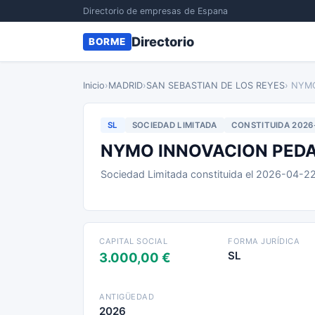
Directorio de empresas de Espana
Directorio
BORME
Inicio
›
MADRID
›
SAN SEBASTIAN DE LOS REYES
› NYM
SL
SOCIEDAD LIMITADA
CONSTITUIDA 2026
NYMO INNOVACION PEDA
Sociedad Limitada constituida el 2026-04-2
CAPITAL SOCIAL
FORMA JURÍDICA
SL
3.000,00 €
ANTIGÜEDAD
2026