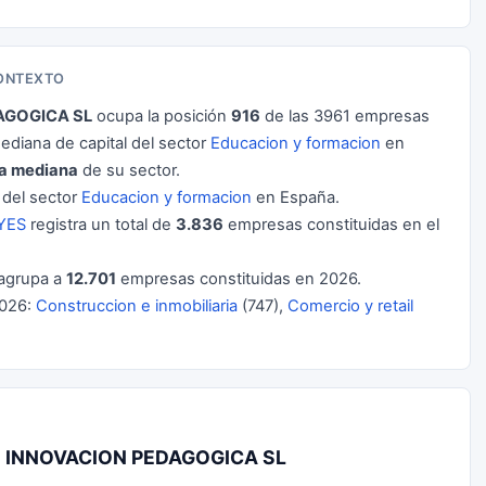
ONTEXTO
AGOGICA SL
ocupa la posición
916
de las 3961 empresas
diana de capital del sector
Educacion y formacion
en
la mediana
de su sector.
del sector
Educacion y formacion
en España.
YES
registra un total de
3.836
empresas constituidas en el
agrupa a
12.701
empresas constituidas en 2026.
2026:
Construccion e inmobiliaria
(747),
Comercio y retail
MO INNOVACION PEDAGOGICA SL