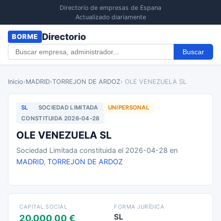
Directorio de empresas de Espana
Actualizado diariamente
Directorio
BORME
Buscar
Inicio
›
MADRID
›
TORREJON DE ARDOZ
› OLE VENEZUELA SL
SL
SOCIEDAD LIMITADA
UNIPERSONAL
CONSTITUIDA 2026-04-28
OLE VENEZUELA SL
Sociedad Limitada constituida el 2026-04-28 en
MADRID
,
TORREJON DE ARDOZ
CAPITAL SOCIAL
FORMA JURÍDICA
SL
20.000,00 €