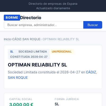
Directorio de empresas de Espana
Actualizado diariamente
Directorio
BORME
Buscar
Inicio
›
CÁDIZ
›
SAN ROQUE
› OPTIMAN RELIABILITY SL
SL
SOCIEDAD LIMITADA
UNIPERSONAL
CONSTITUIDA 2026-04-27
OPTIMAN RELIABILITY SL
Sociedad Limitada constituida el 2026-04-27 en
CÁDIZ
,
SAN ROQUE
CAPITAL SOCIAL
FORMA JURÍDICA
SL
3.000,00 €