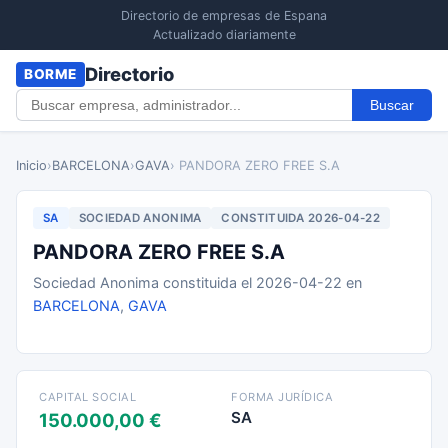
Directorio de empresas de Espana
Actualizado diariamente
Directorio
BORME
Buscar
Inicio
›
BARCELONA
›
GAVA
› PANDORA ZERO FREE S.A
SA
SOCIEDAD ANONIMA
CONSTITUIDA 2026-04-22
PANDORA ZERO FREE S.A
Sociedad Anonima constituida el 2026-04-22 en
BARCELONA
,
GAVA
CAPITAL SOCIAL
FORMA JURÍDICA
SA
150.000,00 €