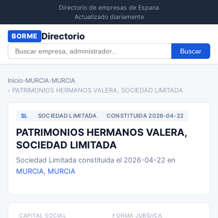
Directorio de empresas de Espana
Actualizado diariamente
Directorio
BORME
Buscar
Inicio
›
MURCIA
›
MURCIA
› PATRIMONIOS HERMANOS VALERA, SOCIEDAD LIMITADA
SL
SOCIEDAD LIMITADA
CONSTITUIDA 2026-04-22
PATRIMONIOS HERMANOS VALERA,
SOCIEDAD LIMITADA
Sociedad Limitada constituida el 2026-04-22 en
MURCIA
,
MURCIA
CAPITAL SOCIAL
FORMA JURÍDICA