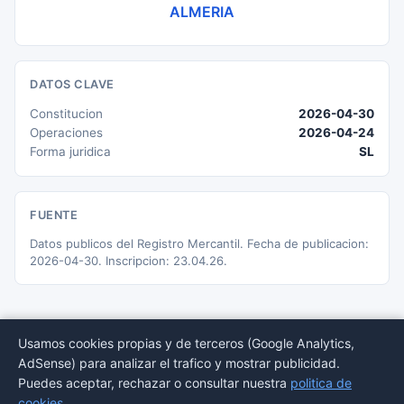
ALMERIA
DATOS CLAVE
Constitucion
2026-04-30
Operaciones
2026-04-24
Forma juridica
SL
FUENTE
Datos publicos del Registro Mercantil. Fecha de publicacion:
2026-04-30. Inscripcion: 23.04.26.
Usamos cookies propias y de terceros (Google Analytics,
AdSense) para analizar el trafico y mostrar publicidad.
© 2026 BORMEDirectorio — Datos publicos del Registro Mercantil
Puedes aceptar, rechazar o consultar nuestra
politica de
Provincias
Sectores
Estadisticas
Aviso
Privacidad
Cookies
Sitemap
cookies
.