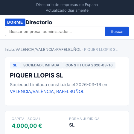
Directorio de empresas de Espana
Actualizado diariamente
Directorio
BORME
Buscar
Inicio
›
VALENCIA/VALÈNCIA
›
RAFELBUÑOL
› PIQUER LLOPIS SL
SL
SOCIEDAD LIMITADA
CONSTITUIDA 2026-03-16
PIQUER LLOPIS SL
Sociedad Limitada constituida el 2026-03-16 en
VALENCIA/VALÈNCIA
,
RAFELBUÑOL
CAPITAL SOCIAL
FORMA JURÍDICA
SL
4.000,00 €