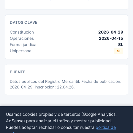
DATOS CLAVE
Constitucion
2026-04-29
Operaciones
2026-04-15
Forma juridica
SL
Unipersonal
SI
FUENTE
Datos publicos del Registro Mercantil. Fecha de publicacion:
2026-04-29. Inscripcion: 22.04.26.
Usamos cookies propias y de terceros (Google Analytics,
AdSense) para analizar el trafico y mostrar publicidad.
© 2026 BORMEDirectorio — Datos publicos del Registro Mercantil
Puedes aceptar, rechazar o consultar nuestra
politica de
Provincias
Sectores
Estadisticas
Aviso
Privacidad
Cookies
Sitemap