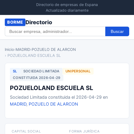
Directorio de empresas de Espana
Actualizado diariamente
Directorio
BORME
Buscar
Inicio
›
MADRID
›
POZUELO DE ALARCON
› POZUELOLAND ESCUELA SL
SL
SOCIEDAD LIMITADA
UNIPERSONAL
CONSTITUIDA 2026-04-29
POZUELOLAND ESCUELA SL
Sociedad Limitada constituida el 2026-04-29 en
MADRID
,
POZUELO DE ALARCON
CAPITAL SOCIAL
FORMA JURÍDICA