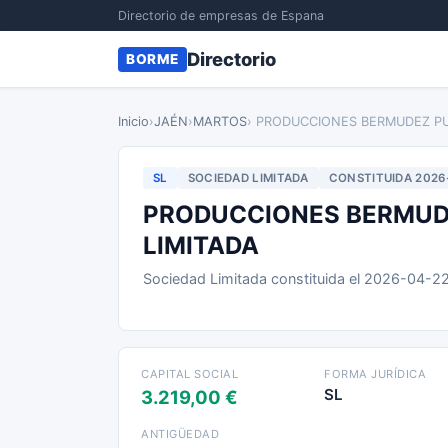
Directorio de empresas de Espana
Directorio
BORME
Inicio
›
JAÉN
›
MARTOS
› PRODUCCIONES BERMUDEZ PU
SL
SOCIEDAD LIMITADA
CONSTITUIDA 2026
PRODUCCIONES BERMUDE
LIMITADA
Sociedad Limitada constituida el 2026-04-2
CAPITAL SOCIAL
FORMA JURÍDICA
SL
3.219,00 €
ANTIGÜEDAD