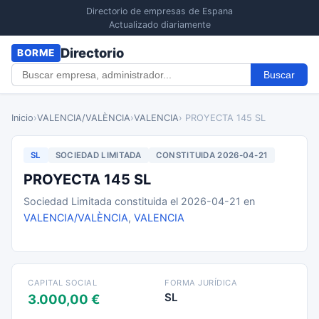
Directorio de empresas de Espana
Actualizado diariamente
Directorio
BORME
Buscar
Inicio
›
VALENCIA/VALÈNCIA
›
VALENCIA
› PROYECTA 145 SL
SL
SOCIEDAD LIMITADA
CONSTITUIDA 2026-04-21
PROYECTA 145 SL
Sociedad Limitada constituida el 2026-04-21 en
VALENCIA/VALÈNCIA
,
VALENCIA
CAPITAL SOCIAL
FORMA JURÍDICA
SL
3.000,00 €